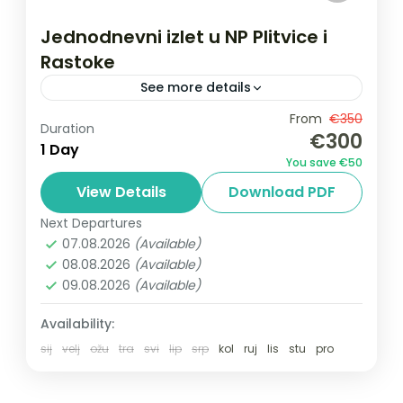
Jednodnevni izlet u NP Plitvice i
Rastoke
See more details
Nacionalni park Plitvička jezera Ima 16
From
€350
Duration
€300
jezera različitih veličina, međusobno
1 Day
You save €50
povezanih kaskadama i slapovima. Plitvice
View Details
Download PDF
su najveći, najstariji i najposjećeniji hrvatski
Hrvatska
,
National parks
,
Plitvice Lakes
nacionalni park. Plitvice su...
Next Departures
National Park
07.08.2026
(Available)
1-8 People
08.08.2026
(Available)
09.08.2026
(Available)
Availability:
sij
velj
ožu
tra
svi
lip
srp
kol
ruj
lis
stu
pro