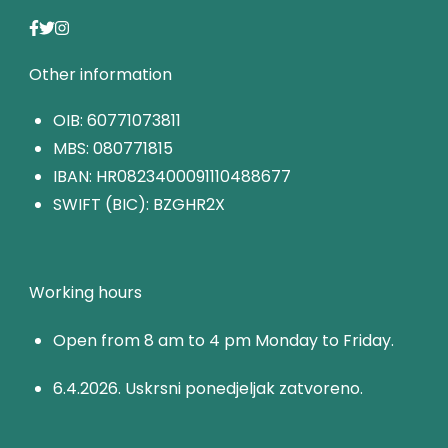
Other information
OIB: 60771073811
MBS: 080771815
IBAN: HR0823400091110488677
SWIFT (BIC): BZGHR2X
Working hours
Open from 8 am to 4 pm Monday to Friday.
6.4.2026. Uskrsni ponedjeljak zatvoreno.