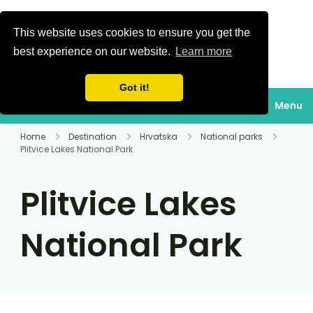
This website uses cookies to ensure you get the
Gavan turizam
best experience on our website.
Learn more
Turistička agencija,
turizam, putovanja,
Got it!
izleti, shopping,
Menu
krstarenja Jadranom,
smještaj, odmor na
Home
Destination
Hrvatska
National parks
Plitvice Lakes National Park
moru, skijaške
aktivnosti, rafting,
Plitvice Lakes
obilazak grada,
planiranje.
National Park