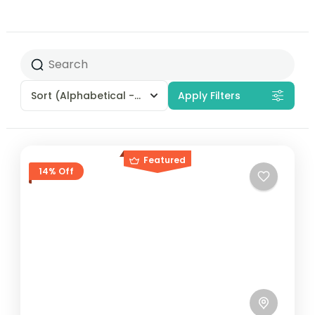
Sort
(Alphabetical - A to Z)
Apply Filters
Featured
14% Off